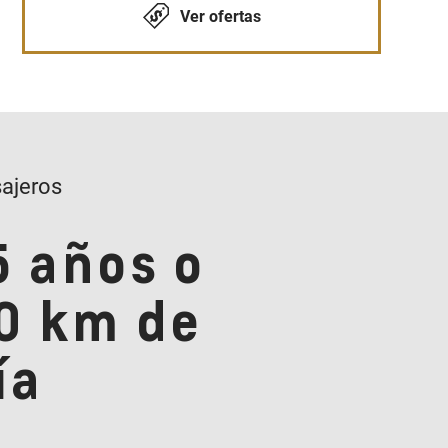
Ver ofertas
ajeros
5 años o
0 km de
ía